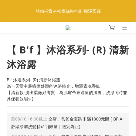
5
5
1
1
5
5
1
1
1
1
5
5
6
6
4
4
全館888免運｜滿額再贈多重好禮
全館888免運｜滿額再贈多重好禮
4
4
:
:
:
:
:
:
0
0
4
4
0
0
0
0
4
4
5
5
3
3
更多優惠
更多優惠
3
3
9
日
日
9
時
時
9
分
分
秒
秒
3
3
3
3
4
4
2
2
2
2
8
8
8
2
2
2
2
3
3
1
1
1
1
7
7
7
1
1
1
1
2
2
0
0
會員滿1000送魚皮餅乾｜再贈100元購物金
0
0
6
6
6
9
0
0
0
0
1
1
9
5
9
5
5
9
8
0
0
【 B'f 】沐浴系列- (R) 清新
8
4
8
4
4
8
9
7
熱銷補貨☀️松墨綠拖把組 極淨回歸
7
3
7
3
3
7
8
6
沐浴露
6
2
6
2
2
6
7
5
5
1
5
1
1
5
6
4
全館888免運｜滿額再贈多重好禮
4
:
:
:
0
4
0
0
4
5
3
更多優惠
B'f 沐浴系列- (R) 清新沐浴露
3
日
時
分
秒
3
3
4
2
為一天當中最療癒舒壓的沐浴時光，增添靈魂香氣
2
2
2
3
1
【清新款-洗出柔嫩好膚質，為肌膚帶來適量的滋養，洗淨同時兼
1
1
1
2
0
具保養效能✨】
0
0
0
1
0
至
08/10 16:00
截止
全店，爸爸金夏趴☀️滿1800元贈 [ BF-A⁺
舒緩淨屑洗髮精x1] (限量｜送完為止)