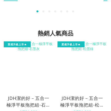
候，其中一位大姐還很不好意思地跟我說：「不好意思，我們
品牌
是不是聊天太大聲，吵到你工作了？」我馬上笑著回她：「不
吃」
會、不會，我聽得很過癮！」因為我覺得一個人願意走出去，
中的
本身就是一件很棒的事不是只有去看風景而已，而是透過旅行
機會
去認識不同的文化、生活方式， 再把這些經歷和快樂帶回來，
淇淋
熱銷人氣商品
分享給身邊的家人、朋友，甚至晚輩這些分享看似只是聊天，
更是
但其實也是一種學習 我不一定能立刻去到那些地方，但光是聽
謝大
質感升級上市🔥
質感升級上市🔥
著別人的故事， 好像自己的視野也跟著被打開了一點今天早上
雄市政
也因為這段意外聽來的聊天，讓我的心情特別好有時候生活中
淋 
的快樂，不一定來自什麼轟轟烈烈的大事 可能只是剛好聽到一
段很有趣的故事、 遇到一群很有生命力的人，就足以讓自己充
滿能量而這些看似不起眼的小確幸，往往就是讓我一整天都充
滿好心情的原因你們是不是也跟我一樣呢
JDH潔的好－五合一
JDH潔的好－五合一
極淨平板拖把組-石墨
極淨平板拖把組-松墨