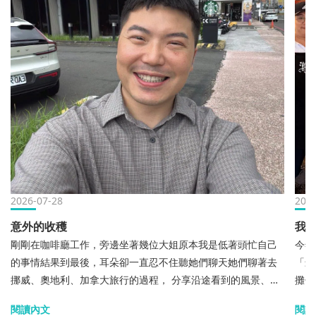
2026-07-28
2026
意外的收穫
我
剛剛在咖啡廳工作，旁邊坐著幾位大姐原本我是低著頭忙自己
今年
的事情結果到最後，耳朵卻一直忍不住聽她們聊天她們聊著去
「最
挪威、奧地利、加拿大旅行的過程， 分享沿途看到的風景、遇
攤位
到的人，還有旅程中的各種小趣事不知道為什麼，我一邊工
地從
閱讀內文
閱讀
作、一邊聽反而越聽越投入，覺得很過癮！後來我要離開的時
好奇