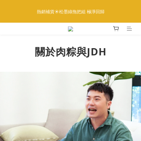
5
8
6
6
8
8
7
0
1
4
2
2
6
4
4
3
全館888免運｜滿額再贈多重好禮
4
7
5
5
9
7
7
6
熱銷補貨☀️松墨綠拖把組 極淨回歸
:
:
:
0
3
1
1
5
3
3
2
更多優惠
3
6
4
4
8
6
6
5
日
時
分
秒
2
0
0
4
2
2
1
2
5
3
3
7
5
5
4
1
3
1
1
0
1
4
2
2
6
4
4
3
全館888免運｜滿額再贈多重好禮
0
2
0
0
:
:
:
0
3
1
1
5
3
3
2
更多優惠
1
日
時
分
秒
2
0
0
4
2
2
1
0
關於肉粽與JDH
1
3
1
1
0
0
2
0
0
1
0