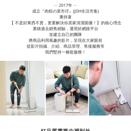
ㄧ 2017年 ㄧ
成立『肉粽の菜市仔』(JDH生活市集)
秉持著
【 不是好東西不賣，更要解決你居家清潔困擾！】的核心理念
累積過去銷售經驗，運用於網路平台
並建立自己的團隊
將商品利用風趣的影片，呈現在大家眼前
從影片拍攝、介紹、商品管理、售後服務等
我們堅持一條龍服務！
好品質需要由裡到外