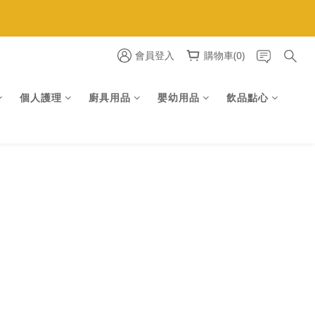
惠
惠
會員登入
購物車(0)
個人護理
廚具用品
嬰幼用品
飲品點心