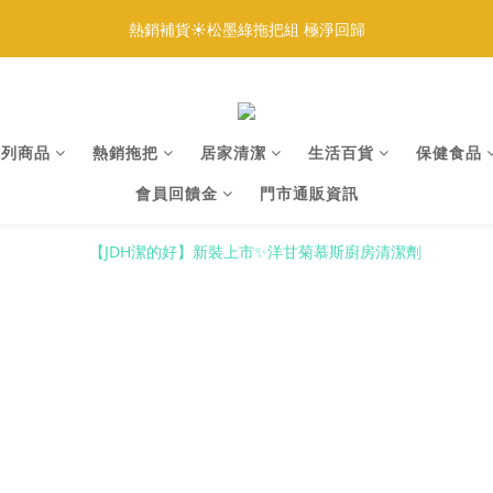
1
3
2
5
5
6
4
5
0
0
1
3
5
4
7
7
8
1
:
:
:
0
2
1
9
4
4
5
888免運｜滿額再贈多重好禮
更多優
3
熱銷補貨☀️松墨綠拖把組 極淨回歸
4
0
2
4
3
6
6
7
日
時
分
秒
0
1
0
8
3
3
4
2
3
1
3
2
5
5
6
0
7
2
2
3
1
2
:
:
:
0
2
1
9
4
4
5
888免運｜滿額再贈多重好禮
更多優
6
1
1
2
日
時
分
秒
0
1
1
0
8
3
3
4
5
0
0
1
0
0
7
2
2
3
4
0
系列商品
熱銷拖把
居家清潔
6
生活百貨
1
1
2
保健食品
3
5
0
0
1
2
會員回饋金
門市通販資訊
4
0
1
3
0
2
1
0