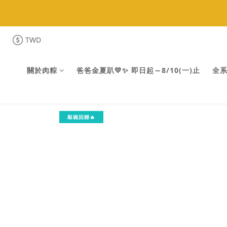
全館
全館
TWD
關於肉粽
爸爸金夏趴💛✨ 即日起～8/10(一)止
全
敲碗回歸🔥