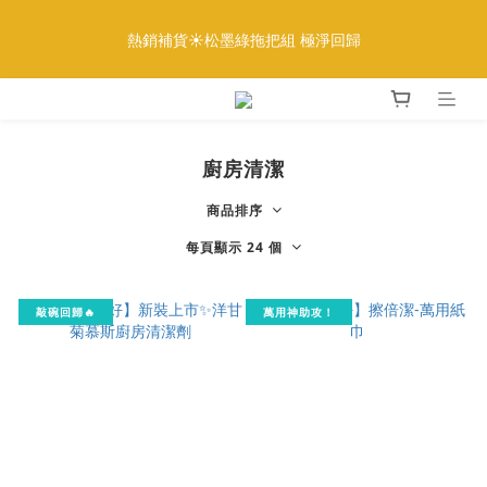
5
8
5
6
6
6
4
2
1
4
1
2
2
2
8
全館888免運｜滿額再贈多重好禮
4
7
4
5
5
5
3
1
熱銷補貨☀️松墨綠拖把組 極淨回歸
:
:
:
0
3
0
1
1
9
1
7
更多優惠
3
6
3
4
4
4
2
0
日
時
分
秒
2
0
0
8
0
6
2
5
2
3
3
3
9
1
1
7
5
1
4
1
2
2
2
8
全館888免運｜滿額再贈多重好禮
0
0
6
4
:
:
:
0
3
0
1
1
9
1
7
更多優惠
5
3
日
時
分
秒
2
0
0
8
0
6
4
2
廚房清潔
1
7
5
3
1
0
6
4
2
0
商品排序
5
3
1
4
2
每頁顯示 24 個
0
3
1
2
0
1
敲碗回歸🔥
萬用神助攻！
0