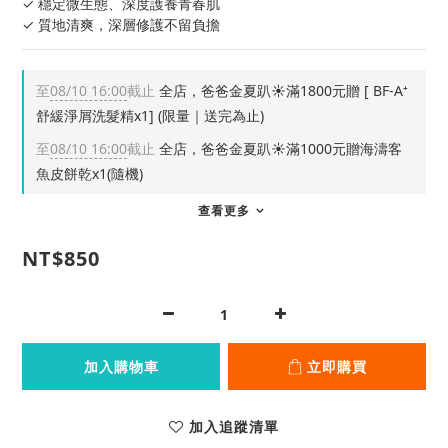
✓ 穩定微生態、深度護養青春肌
✓ 質地清爽，深層修護不留負擔
至
08/10 16:00
截止
全店，爸爸金夏趴☀️滿1800元贈 [ BF-A⁺
舒緩淨屑洗髮精x1] (限量｜送完為止)
至
08/10 16:00
截止
全店，爸爸金夏趴☀️滿1000元贈海濤客
魚皮餅乾x1(隨機)
查看更多
NT$850
加入購物車
立即購買
加入追蹤清單