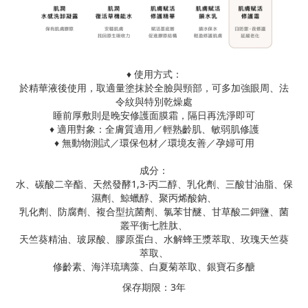
♦︎ 使用方式：
於精華液後使用，取適量塗抹於全臉與頸部，可多加強眼周、法
令紋與特別乾燥處
睡前厚敷則是晚安修護面膜霜，隔日再洗淨即可
♦︎ 適用對象：全膚質適用／輕熟齡肌、敏弱肌修護
♦︎ 無動物測試／環保包材／環境友善／孕婦可用
成分：
水、碳酸二辛酯、天然發酵1,3-丙二醇、乳化劑、三酸甘油脂、保
濕劑、鯨蠟醇、聚丙烯酸鈉、
乳化劑、防腐劑、複合型抗菌劑、氯苯甘醚、甘草酸二鉀鹽、菌
叢平衡七胜肽、
天竺葵精油、玻尿酸、膠原蛋白、水解蜂王漿萃取、玫瑰天竺葵
萃取、
修齡素、海洋琉璃藻、白夏菊萃取、銀寶石多醣
保存期限：3年