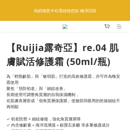
5
8
5
8
5
8
3
4
1
4
1
4
1
9
4
全館888免運｜滿額再贈多重好禮
4
7
4
7
4
7
2
3
熱銷補貨☀️松墨綠拖把組 極淨回歸
:
:
:
0
3
0
3
0
8
3
9
更多優惠
3
6
3
6
3
6
1
2
日
時
分
秒
2
2
7
2
8
2
5
2
5
2
5
0
1
1
1
6
1
7
1
4
1
4
1
9
4
全館888免運｜滿額再贈多重好禮
0
0
0
5
0
6
:
:
:
0
3
0
3
0
8
3
9
更多優惠
4
5
日
時
分
秒
2
2
7
2
8
3
4
【Ruijia露奇亞】re.04 肌
1
1
6
1
7
2
3
0
0
5
0
6
1
2
膚賦活修護霜 (50ml/瓶)
4
5
0
1
3
4
0
2
3
為「輕熟齡肌」與「敏弱肌」打造的高效修護霜，亦可作為晚安
1
2
霜使用
0
1
聚焦「預防初老」與「細紋改善」
0
長期使用可調整角質層的自我保濕機制，
在肌膚表層形成「假角質層保護膜」使臉部與眼周的乾燥細紋不
再明顯
✓ 初老防禦 × 細紋修復，強化角質層屏障
✓ 內含修齡素＋海洋琉璃藻＋銀寶石多醣 等多重修護成分