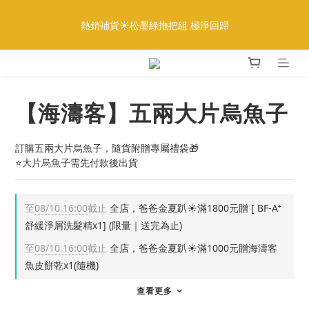
8
5
9
5
8
7
8
2
1
1
5
1
4
3
8
4
全館888免運｜滿額再贈多重好禮
7
4
8
4
7
6
7
1
0
熱銷補貨☀️松墨綠拖把組 極淨回歸
:
:
:
0
4
0
3
2
7
3
更多優惠
6
3
7
3
6
5
6
0
9
日
時
分
秒
3
2
1
6
2
5
2
6
2
5
4
9
5
8
2
1
0
5
1
4
1
5
1
4
3
8
4
全館888免運｜滿額再贈多重好禮
7
1
0
4
0
:
:
:
3
0
4
0
3
2
7
3
更多優惠
6
0
3
日
時
分
秒
2
3
2
1
6
2
5
2
【海濤客】五兩大片烏魚子
1
2
1
0
5
1
4
1
0
1
0
4
0
3
0
0
3
2
訂購五兩大片烏魚子，隨貨附贈專屬禮袋🎁
2
1
⭐️大片烏魚子需先付款後出貨
1
0
0
至
08/10 16:00
截止
全店，爸爸金夏趴☀️滿1800元贈 [ BF-A⁺
舒緩淨屑洗髮精x1] (限量｜送完為止)
至
08/10 16:00
截止
全店，爸爸金夏趴☀️滿1000元贈海濤客
魚皮餅乾x1(隨機)
查看更多