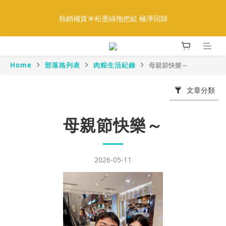
5
7
6
9
8
6
2
4
1
3
2
5
4
8
2
全館888免運｜滿額再贈多重好禮
4
6
5
8
7
5
1
3
熱銷補貨☀️松墨綠拖把組 極淨回歸
:
:
:
0
2
1
4
3
7
1
9
更多優惠
3
5
4
7
6
4
0
2
日
時
分
秒
1
0
3
2
6
0
8
2
4
3
6
5
9
3
1
0
2
1
5
7
1
3
2
5
4
8
2
全館888免運｜滿額再贈多重好禮
0
1
0
4
6
:
:
:
0
2
1
4
3
7
1
9
更多優惠
0
3
5
Home
部落格列表
肉粽生活紀錄
母親節快樂～
日
時
分
秒
1
0
3
2
6
0
8
2
4
0
2
1
5
7
1
3
1
0
4
6
文章分類
0
2
0
3
5
1
2
4
母親節快樂～
0
1
3
0
2
1
0
2026-05-11