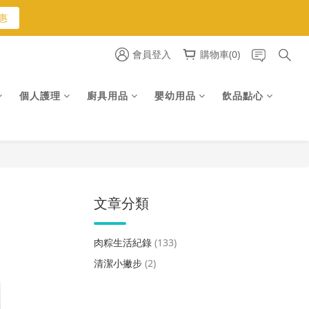
惠
惠
會員登入
購物車(0)
個人護理
廚具用品
嬰幼用品
飲品點心
惠
文章分類
肉粽生活紀錄
(133)
清潔小撇步
(2)