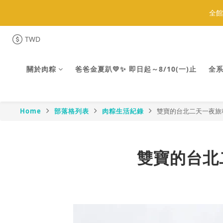
全館
全館
TWD
關於肉粽
爸爸金夏趴💛✨ 即日起～8/10(一)止
全
全館
Home
部落格列表
肉粽生活紀錄
雙寶的台北二天一夜旅
雙寶的台北