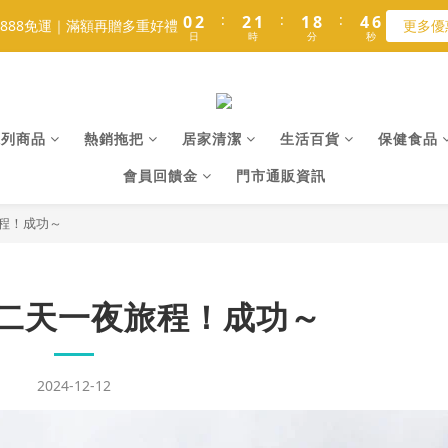
1
1
3
3
3
3
2
2
2
2
9
9
5
5
5
5
8
9
9
:
:
:
:
:
:
0
0
2
2
2
2
1
1
1
1
8
8
4
4
4
4
7
9
9
8
8
888免運｜滿額再贈多重好禮
888免運｜滿額再贈多重好禮
更多優
更多優
日
日
時
時
分
分
秒
秒
1
1
1
1
0
0
0
0
7
7
3
3
3
3
6
8
8
7
7
0
0
0
0
6
6
2
2
2
2
5
7
7
6
6
9
9
會員滿1000送魚皮餅乾｜再贈100元購物金
5
5
1
1
1
1
4
6
6
5
5
8
8
4
4
0
0
0
0
3
5
5
4
4
7
7
熱銷補貨☀️松墨綠拖把組 極淨回歸
3
3
2
4
4
3
3
6
6
系列商品
熱銷拖把
居家清潔
生活百貨
保健食品
2
2
1
3
3
2
2
9
5
5
1
1
會員回饋金
:
門市通販資訊
:
:
0
2
2
1
1
8
4
4
888免運｜滿額再贈多重好禮
更多優
日
時
分
秒
0
0
1
1
0
0
7
3
3
0
0
6
2
2
程！成功～
5
1
1
4
0
0
3
二天一夜旅程！成功～
2
1
0
2024-12-12