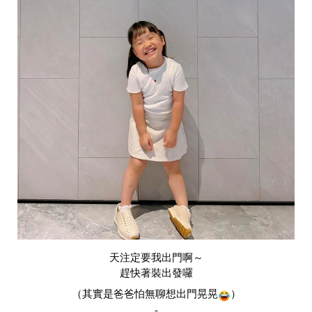
天注定要我出門啊～
趕快著裝出發囉
（其實是爸爸怕無聊想出門晃晃
）
-