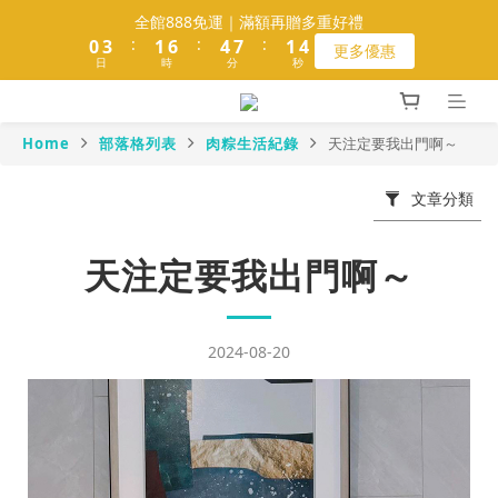
5
5
1
1
4
4
2
2
7
7
5
5
8
8
2
2
全館888免運｜滿額再贈多重好禮
全館888免運｜滿額再贈多重好禮
4
4
:
:
:
:
:
:
0
0
3
3
1
1
6
6
4
4
7
7
1
1
更多優惠
更多優惠
3
9
日
日
時
時
分
分
秒
秒
3
2
2
0
0
5
5
3
3
6
6
0
0
2
8
9
9
2
1
1
4
4
2
2
5
5
1
7
8
8
1
0
0
3
3
1
1
4
4
會員滿1000送魚皮餅乾｜再贈100元購物金
0
6
9
7
7
0
2
2
0
0
3
3
Home
部落格列表
肉粽生活紀錄
天注定要我出門啊～
9
5
8
6
9
6
1
1
2
2
8
4
7
5
8
5
0
0
1
1
文章分類
熱銷補貨☀️松墨綠拖把組 極淨回歸
7
3
6
4
9
7
4
0
0
6
2
5
3
8
6
9
3
5
1
4
2
7
5
8
2
全館888免運｜滿額再贈多重好禮
天注定要我出門啊～
4
:
:
:
0
3
1
6
4
7
1
更多優惠
日
時
分
秒
3
2
0
5
3
6
0
2
1
4
2
5
2024-08-20
1
0
3
1
4
0
2
0
3
1
2
0
1
0