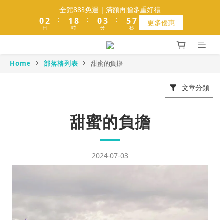
1
1
3
3
2
2
9
9
1
1
4
4
6
6
7
7
全館888免運｜滿額再贈多重好禮
全館888免運｜滿額再贈多重好禮
:
:
:
:
:
:
0
0
2
2
1
1
8
8
0
0
3
3
5
5
6
6
更多優惠
更多優惠
9
日
日
時
時
9
分
分
秒
秒
1
1
0
0
7
7
2
2
4
4
5
5
8
9
8
0
0
6
6
1
1
3
3
4
4
7
9
8
7
5
5
0
0
2
2
3
3
會員滿1000送魚皮餅乾｜再贈100元購物金
6
8
7
6
9
4
4
1
1
2
2
Home
部落格列表
甜蜜的負擔
5
7
6
5
8
3
3
0
0
1
1
4
6
5
4
7
9
2
2
0
0
文章分類
熱銷補貨☀️松墨綠拖把組 極淨回歸
3
5
4
3
6
8
9
1
1
2
4
3
2
5
7
8
0
0
1
3
2
9
1
4
6
7
全館888免運｜滿額再贈多重好禮
甜蜜的負擔
:
:
:
0
2
1
8
0
3
5
6
更多優惠
日
時
分
秒
1
0
7
2
4
5
0
6
1
3
4
2024-07-03
5
0
2
3
4
1
2
3
0
1
2
0
1
0