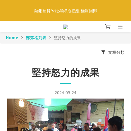
5
8
5
5
7
9
1
1
1
4
1
1
3
7
5
7
全館888免運｜滿額再贈多重好禮
4
7
4
4
6
8
0
0
熱銷補貨☀️松墨綠拖把組 極淨回歸
:
:
:
0
3
0
0
2
6
4
6
更多優惠
3
6
3
3
5
9
7
9
日
時
分
秒
2
1
5
3
5
2
5
2
2
4
8
6
8
1
0
4
2
4
1
4
1
1
3
7
5
7
全館888免運｜滿額再贈多重好禮
0
3
1
3
:
:
:
0
3
0
0
2
6
4
6
更多優惠
2
0
2
Home
部落格列表
堅持怒力的成果
日
時
分
秒
2
1
5
3
5
1
1
1
0
4
2
4
0
0
0
3
1
3
文章分類
2
0
2
1
1
堅持怒力的成果
0
0
2024-05-24